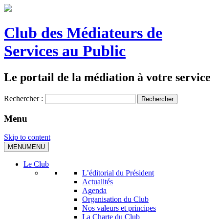
Club des Médiateurs de
Services au Public
Le portail de la médiation à votre service
Rechercher :
Menu
Skip to content
MENU
MENU
Le Club
L’éditorial du Président
Actualités
Agenda
Organisation du Club
Nos valeurs et principes
La Charte du Club