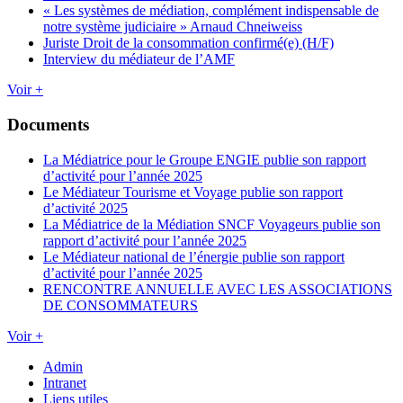
« Les systèmes de médiation, complément indispensable de
notre système judiciaire » Arnaud Chneiweiss
Juriste Droit de la consommation confirmé(e) (H/F)
Interview du médiateur de l’AMF
Voir +
Documents
La Médiatrice pour le Groupe ENGIE publie son rapport
d’activité pour l’année 2025
Le Médiateur Tourisme et Voyage publie son rapport
d’activité 2025
La Médiatrice de la Médiation SNCF Voyageurs publie son
rapport d’activité pour l’année 2025
Le Médiateur national de l’énergie publie son rapport
d’activité pour l’année 2025
RENCONTRE ANNUELLE AVEC LES ASSOCIATIONS
DE CONSOMMATEURS
Voir +
Admin
Intranet
Liens utiles