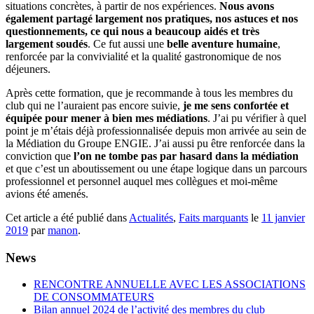
situations concrètes, à partir de nos expériences.
Nous avons
également partagé largement nos pratiques, nos astuces et nos
questionnements, ce qui nous a beaucoup aidés et très
largement soudés
. Ce fut aussi une
belle aventure humaine
,
renforcée par la convivialité et la qualité gastronomique de nos
déjeuners.
Après cette formation, que je recommande à tous les membres du
club qui ne l’auraient pas encore suivie,
je me sens confortée et
équipée pour mener à bien mes médiations
. J’ai pu vérifier à quel
point je m’étais déjà professionnalisée depuis mon arrivée au sein de
la Médiation du Groupe ENGIE. J’ai aussi pu être renforcée dans la
conviction que
l’on ne tombe pas par hasard dans la médiation
et que c’est un aboutissement ou une étape logique dans un parcours
professionnel et personnel auquel mes collègues et moi-même
avions été amenés.
Cet article a été publié dans
Actualités
,
Faits marquants
le
11 janvier
2019
par
manon
.
News
RENCONTRE ANNUELLE AVEC LES ASSOCIATIONS
DE CONSOMMATEURS
Bilan annuel 2024 de l’activité des membres du club