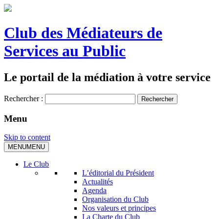
Club des Médiateurs de
Services au Public
Le portail de la médiation à votre service
Rechercher :
Menu
Skip to content
MENU
MENU
Le Club
L’éditorial du Président
Actualités
Agenda
Organisation du Club
Nos valeurs et principes
La Charte du Club