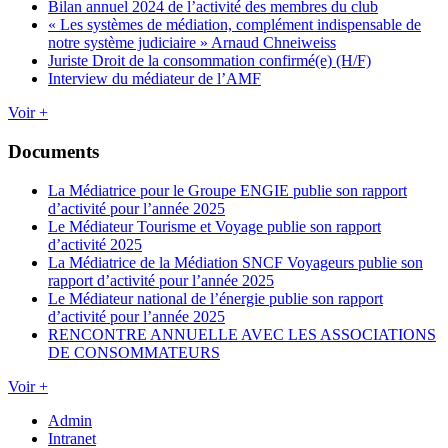
Bilan annuel 2024 de l’activité des membres du club
« Les systèmes de médiation, complément indispensable de
notre système judiciaire » Arnaud Chneiweiss
Juriste Droit de la consommation confirmé(e) (H/F)
Interview du médiateur de l’AMF
Voir +
Documents
La Médiatrice pour le Groupe ENGIE publie son rapport
d’activité pour l’année 2025
Le Médiateur Tourisme et Voyage publie son rapport
d’activité 2025
La Médiatrice de la Médiation SNCF Voyageurs publie son
rapport d’activité pour l’année 2025
Le Médiateur national de l’énergie publie son rapport
d’activité pour l’année 2025
RENCONTRE ANNUELLE AVEC LES ASSOCIATIONS
DE CONSOMMATEURS
Voir +
Admin
Intranet