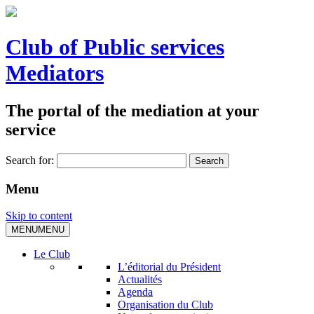
Club of Public services
Mediators
The portal of the mediation at your
service
Search for:
Menu
Skip to content
MENU
MENU
Le Club
L’éditorial du Président
Actualités
Agenda
Organisation du Club