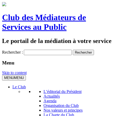
Club des Médiateurs de
Services au Public
Le portail de la médiation à votre service
Rechercher :
Menu
Skip to content
MENU
MENU
Le Club
L’éditorial du Président
Actualités
Agenda
Organisation du Club
Nos valeurs et principes
La Charte du Club