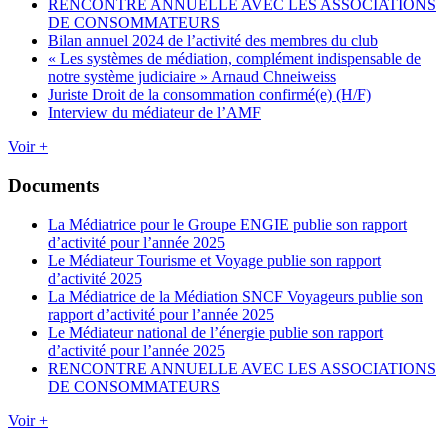
RENCONTRE ANNUELLE AVEC LES ASSOCIATIONS
DE CONSOMMATEURS
Bilan annuel 2024 de l’activité des membres du club
« Les systèmes de médiation, complément indispensable de
notre système judiciaire » Arnaud Chneiweiss
Juriste Droit de la consommation confirmé(e) (H/F)
Interview du médiateur de l’AMF
Voir +
Documents
La Médiatrice pour le Groupe ENGIE publie son rapport
d’activité pour l’année 2025
Le Médiateur Tourisme et Voyage publie son rapport
d’activité 2025
La Médiatrice de la Médiation SNCF Voyageurs publie son
rapport d’activité pour l’année 2025
Le Médiateur national de l’énergie publie son rapport
d’activité pour l’année 2025
RENCONTRE ANNUELLE AVEC LES ASSOCIATIONS
DE CONSOMMATEURS
Voir +