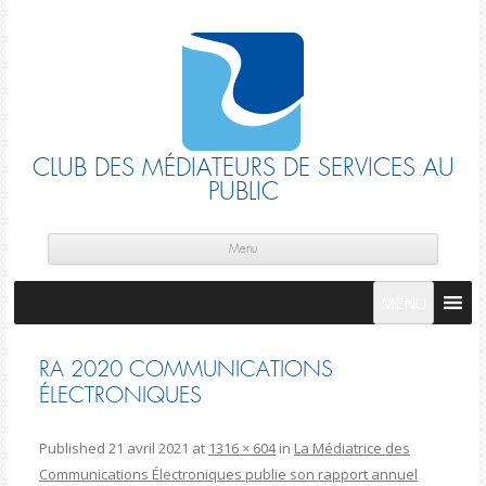
CLUB DES MÉDIATEURS DE SERVICES AU
PUBLIC
Skip
cont
Menu
MENU
RA 2020 COMMUNICATIONS
ÉLECTRONIQUES
Published
21 avril 2021
at
1316 × 604
in
La Médiatrice des
Communications Électroniques publie son rapport annuel