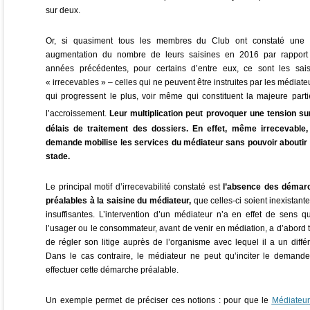
sur deux.
Or, si quasiment tous les membres du Club ont constaté une f
augmentation du nombre de leurs saisines en 2016 par rapport
années précédentes, pour certains d’entre eux, ce sont les sais
« irrecevables » – celles qui ne peuvent être instruites par les médiate
qui progressent le plus, voir même qui constituent la majeure part
l’accroissement.
Leur multiplication peut provoquer une tension su
délais de traitement des dossiers. En effet, même irrecevable,
demande mobilise les services du médiateur sans pouvoir aboutir
stade.
Le principal motif d’irrecevabilité constaté est
l’absence des démar
préalables à la saisine du médiateur,
que celles-ci soient inexistant
insuffisantes. L’intervention d’un médiateur n’a en effet de sens q
l’usager ou le consommateur, avant de venir en médiation, a d’abord 
de régler son litige auprès de l’organisme avec lequel il a un diffé
Dans le cas contraire, le médiateur ne peut qu’inciter le demand
effectuer cette démarche préalable.
U
n exemple permet de préciser ces notions : pour que le
Médiateur