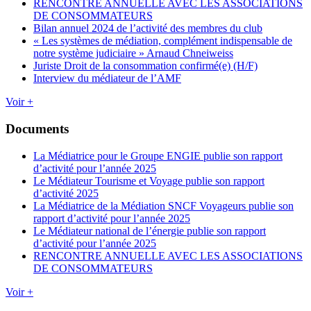
RENCONTRE ANNUELLE AVEC LES ASSOCIATIONS
DE CONSOMMATEURS
Bilan annuel 2024 de l’activité des membres du club
« Les systèmes de médiation, complément indispensable de
notre système judiciaire » Arnaud Chneiweiss
Juriste Droit de la consommation confirmé(e) (H/F)
Interview du médiateur de l’AMF
Voir +
Documents
La Médiatrice pour le Groupe ENGIE publie son rapport
d’activité pour l’année 2025
Le Médiateur Tourisme et Voyage publie son rapport
d’activité 2025
La Médiatrice de la Médiation SNCF Voyageurs publie son
rapport d’activité pour l’année 2025
Le Médiateur national de l’énergie publie son rapport
d’activité pour l’année 2025
RENCONTRE ANNUELLE AVEC LES ASSOCIATIONS
DE CONSOMMATEURS
Voir +