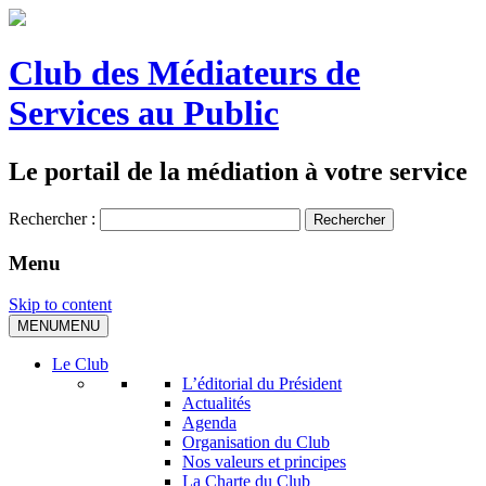
Club des Médiateurs de
Services au Public
Le portail de la médiation à votre service
Rechercher :
Menu
Skip to content
MENU
MENU
Le Club
L’éditorial du Président
Actualités
Agenda
Organisation du Club
Nos valeurs et principes
La Charte du Club