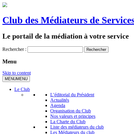
Club des Médiateurs de Services
Le portail de la médiation à votre service
Rechercher :
Menu
Skip to content
MENU
MENU
Le Club
L’éditorial du Président
Actualités
Agenda
Organisation du Club
Nos valeurs et principes
La Charte du Club
Liste des médiateurs du club
Les Médiateurs du club