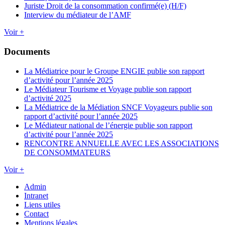
Juriste Droit de la consommation confirmé(e) (H/F)
Interview du médiateur de l’AMF
Voir +
Documents
La Médiatrice pour le Groupe ENGIE publie son rapport
d’activité pour l’année 2025
Le Médiateur Tourisme et Voyage publie son rapport
d’activité 2025
La Médiatrice de la Médiation SNCF Voyageurs publie son
rapport d’activité pour l’année 2025
Le Médiateur national de l’énergie publie son rapport
d’activité pour l’année 2025
RENCONTRE ANNUELLE AVEC LES ASSOCIATIONS
DE CONSOMMATEURS
Voir +
Admin
Intranet
Liens utiles
Contact
Mentions légales