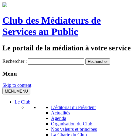
Club des Médiateurs de
Services au Public
Le portail de la médiation à votre service
Rechercher :
Menu
Skip to content
MENU
MENU
Le Club
L’éditorial du Président
Actualités
Agenda
Organisation du Club
Nos valeurs et principes
La Charte du Club