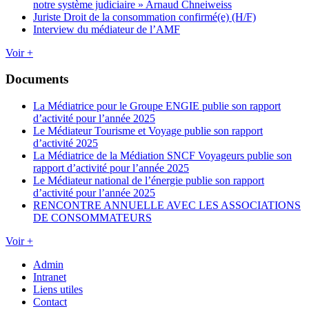
notre système judiciaire » Arnaud Chneiweiss
Juriste Droit de la consommation confirmé(e) (H/F)
Interview du médiateur de l’AMF
Voir +
Documents
La Médiatrice pour le Groupe ENGIE publie son rapport
d’activité pour l’année 2025
Le Médiateur Tourisme et Voyage publie son rapport
d’activité 2025
La Médiatrice de la Médiation SNCF Voyageurs publie son
rapport d’activité pour l’année 2025
Le Médiateur national de l’énergie publie son rapport
d’activité pour l’année 2025
RENCONTRE ANNUELLE AVEC LES ASSOCIATIONS
DE CONSOMMATEURS
Voir +
Admin
Intranet
Liens utiles
Contact