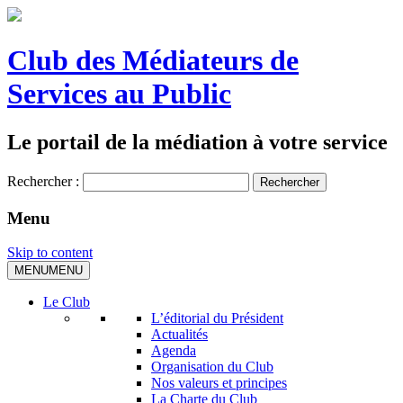
Club des Médiateurs de
Services au Public
Le portail de la médiation à votre service
Rechercher :
Menu
Skip to content
MENU
MENU
Le Club
L’éditorial du Président
Actualités
Agenda
Organisation du Club
Nos valeurs et principes
La Charte du Club