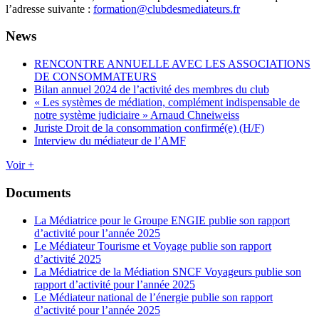
l’adresse suivante :
formation@clubdesmediateurs.fr
News
RENCONTRE ANNUELLE AVEC LES ASSOCIATIONS
DE CONSOMMATEURS
Bilan annuel 2024 de l’activité des membres du club
« Les systèmes de médiation, complément indispensable de
notre système judiciaire » Arnaud Chneiweiss
Juriste Droit de la consommation confirmé(e) (H/F)
Interview du médiateur de l’AMF
Voir +
Documents
La Médiatrice pour le Groupe ENGIE publie son rapport
d’activité pour l’année 2025
Le Médiateur Tourisme et Voyage publie son rapport
d’activité 2025
La Médiatrice de la Médiation SNCF Voyageurs publie son
rapport d’activité pour l’année 2025
Le Médiateur national de l’énergie publie son rapport
d’activité pour l’année 2025