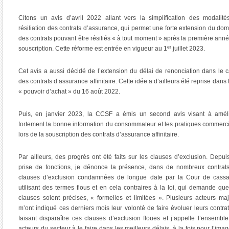
Citons un avis d’avril 2022 allant vers la simplification des modalit
résiliation des contrats d’assurance, qui permet une forte extension du do
des contrats pouvant être résiliés « à tout moment » après la première ann
er
souscription. Cette réforme est entrée en vigueur au 1
juillet 2023.
Cet avis a aussi décidé de l’extension du délai de renonciation dans le 
des contrats d’assurance affinitaire. Cette idée a d’ailleurs été reprise dans l
« pouvoir d’achat » du 16 août 2022.
Puis, en janvier 2023, la CCSF a émis un second avis visant à améli
fortement la bonne information du consommateur et les pratiques commerc
lors de la souscription des contrats d’assurance affinitaire.
Par ailleurs, des progrès ont été faits sur les clauses d’exclusion. Depu
prise de fonctions, je dénonce la présence, dans de nombreux contrat
clauses d’exclusion condamnées de longue date par la Cour de cassat
utilisant des termes flous et en cela contraires à la loi, qui demande qu
clauses soient précises, « formelles et limitées ». Plusieurs acteurs ma
m’ont indiqué ces derniers mois leur volonté de faire évoluer leurs contra
faisant disparaître ces clauses d’exclusion floues et j’appelle l’ensembl
acteurs du secteur à le faire dans les meilleurs délais, à la fois pour l’ima