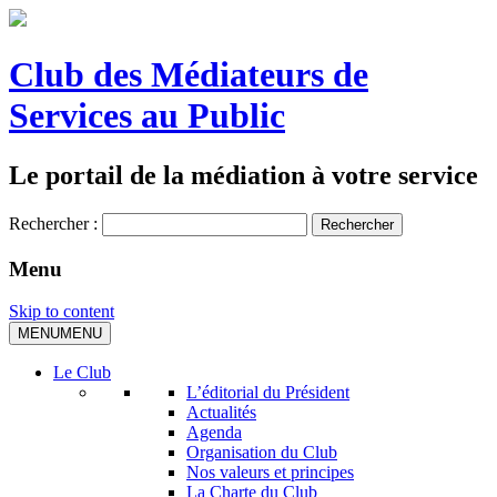
Club des Médiateurs de
Services au Public
Le portail de la médiation à votre service
Rechercher :
Menu
Skip to content
MENU
MENU
Le Club
L’éditorial du Président
Actualités
Agenda
Organisation du Club
Nos valeurs et principes
La Charte du Club