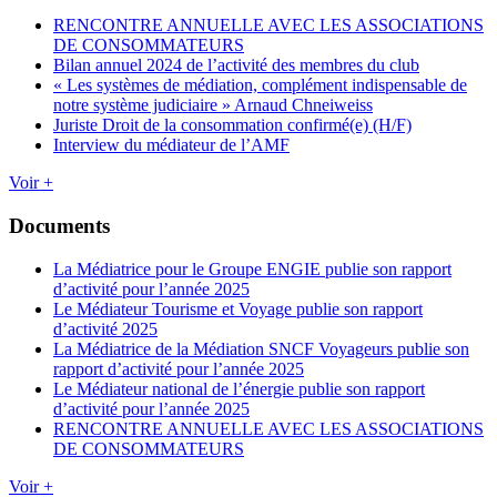
RENCONTRE ANNUELLE AVEC LES ASSOCIATIONS
DE CONSOMMATEURS
Bilan annuel 2024 de l’activité des membres du club
« Les systèmes de médiation, complément indispensable de
notre système judiciaire » Arnaud Chneiweiss
Juriste Droit de la consommation confirmé(e) (H/F)
Interview du médiateur de l’AMF
Voir +
Documents
La Médiatrice pour le Groupe ENGIE publie son rapport
d’activité pour l’année 2025
Le Médiateur Tourisme et Voyage publie son rapport
d’activité 2025
La Médiatrice de la Médiation SNCF Voyageurs publie son
rapport d’activité pour l’année 2025
Le Médiateur national de l’énergie publie son rapport
d’activité pour l’année 2025
RENCONTRE ANNUELLE AVEC LES ASSOCIATIONS
DE CONSOMMATEURS
Voir +