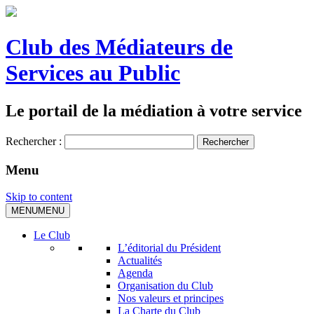
Club des Médiateurs de
Services au Public
Le portail de la médiation à votre service
Rechercher :
Menu
Skip to content
MENU
MENU
Le Club
L’éditorial du Président
Actualités
Agenda
Organisation du Club
Nos valeurs et principes
La Charte du Club