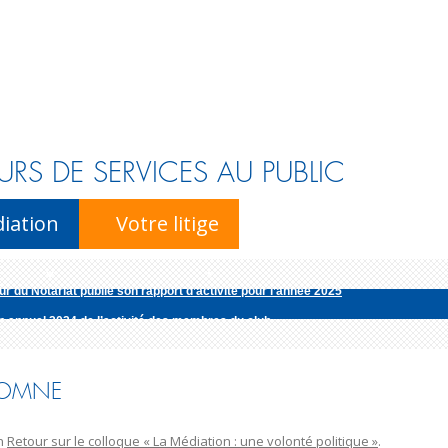
URS DE SERVICES AU PUBLIC
Skip to content
iation
Votre litige
r du Notariat publie son rapport d’activité pour l’année 2025
n annuel 2024 de l’activité des membres du club
édiatrice de la consommation pour la profession d’avocat publie son rapport d’
ur national de l’énergie publie son rapport d’activité pour l’ann�...
TOMNE
r du Notariat publie son rapport d’activité pour l’année 2025
n
Retour sur le colloque « La Médiation : une volonté politique »
.