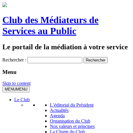
Club des Médiateurs de
Services au Public
Le portail de la médiation à votre service
Rechercher :
Menu
Skip to content
MENU
MENU
Le Club
L’éditorial du Président
Actualités
Agenda
Organisation du Club
Nos valeurs et principes
La Charte du Club