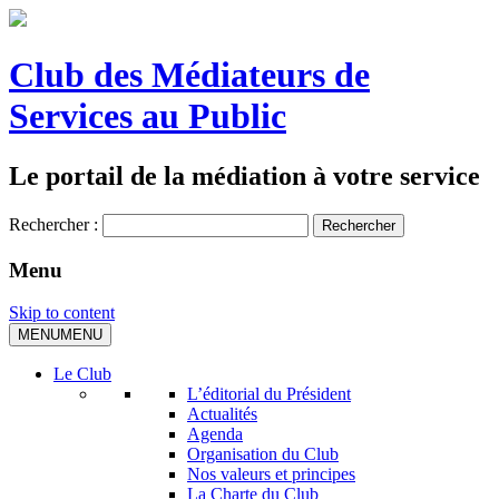
Club des Médiateurs de
Services au Public
Le portail de la médiation à votre service
Rechercher :
Menu
Skip to content
MENU
MENU
Le Club
L’éditorial du Président
Actualités
Agenda
Organisation du Club
Nos valeurs et principes
La Charte du Club