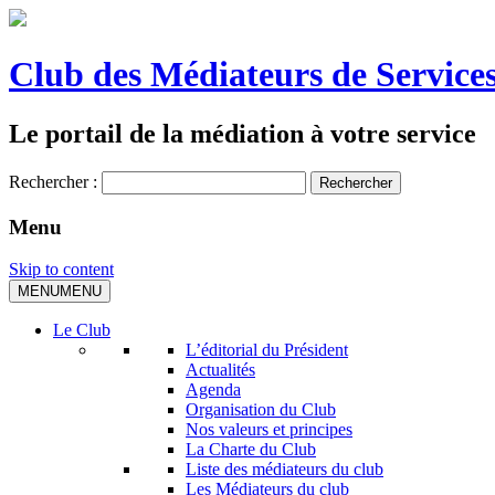
Club des Médiateurs de Services
Le portail de la médiation à votre service
Rechercher :
Menu
Skip to content
MENU
MENU
Le Club
L’éditorial du Président
Actualités
Agenda
Organisation du Club
Nos valeurs et principes
La Charte du Club
Liste des médiateurs du club
Les Médiateurs du club