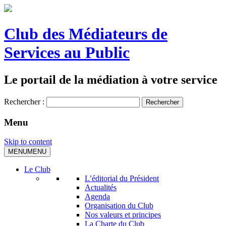
Club des Médiateurs de
Services au Public
Le portail de la médiation à votre service
Rechercher :
Menu
Skip to content
MENU
MENU
Le Club
L’éditorial du Président
Actualités
Agenda
Organisation du Club
Nos valeurs et principes
La Charte du Club