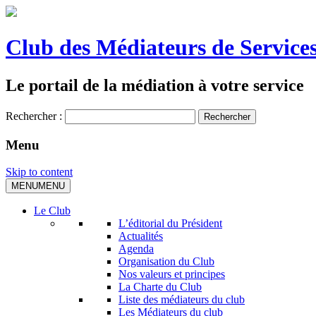
Club des Médiateurs de Services
Le portail de la médiation à votre service
Rechercher :
Menu
Skip to content
MENU
MENU
Le Club
L’éditorial du Président
Actualités
Agenda
Organisation du Club
Nos valeurs et principes
La Charte du Club
Liste des médiateurs du club
Les Médiateurs du club