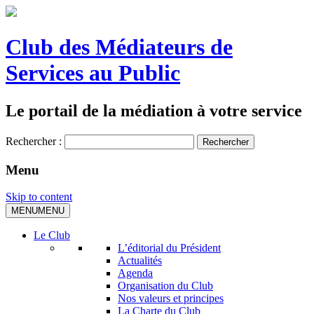
Club des Médiateurs de
Services au Public
Le portail de la médiation à votre service
Rechercher :
Menu
Skip to content
MENU
MENU
Le Club
L’éditorial du Président
Actualités
Agenda
Organisation du Club
Nos valeurs et principes
La Charte du Club