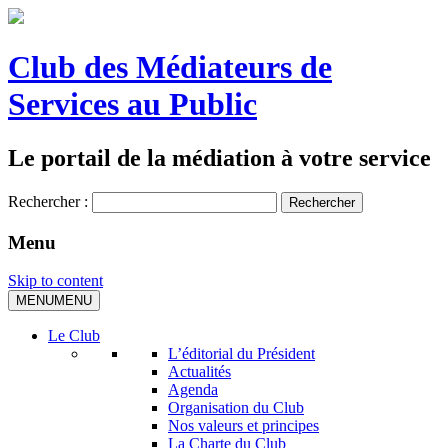
Club des Médiateurs de
Services au Public
Le portail de la médiation à votre service
Rechercher :
Menu
Skip to content
MENU
MENU
Le Club
L’éditorial du Président
Actualités
Agenda
Organisation du Club
Nos valeurs et principes
La Charte du Club