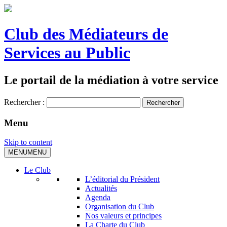
Club des Médiateurs de
Services au Public
Le portail de la médiation à votre service
Rechercher :
Menu
Skip to content
MENU
MENU
Le Club
L’éditorial du Président
Actualités
Agenda
Organisation du Club
Nos valeurs et principes
La Charte du Club