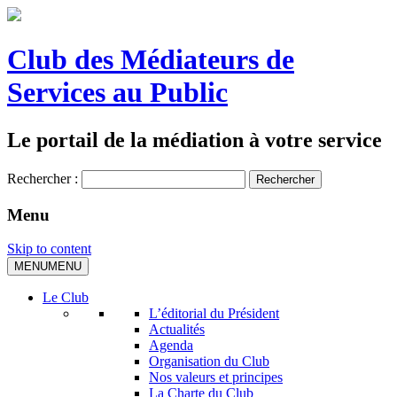
Club des Médiateurs de
Services au Public
Le portail de la médiation à votre service
Rechercher :
Menu
Skip to content
MENU
MENU
Le Club
L’éditorial du Président
Actualités
Agenda
Organisation du Club
Nos valeurs et principes
La Charte du Club