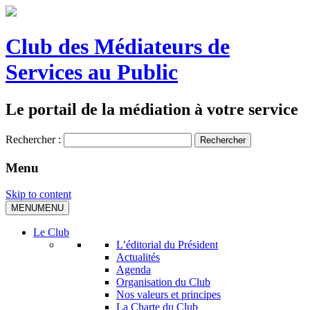
Club des Médiateurs de
Services au Public
Le portail de la médiation à votre service
Rechercher :
Menu
Skip to content
MENU
MENU
Le Club
L’éditorial du Président
Actualités
Agenda
Organisation du Club
Nos valeurs et principes
La Charte du Club