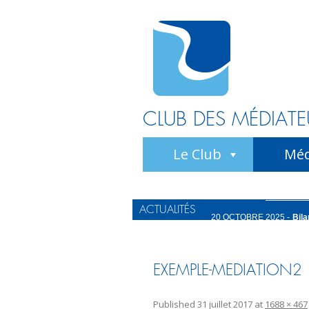
CLUB DES MÉDIATE
Le Club
Méd
11 MAI 2026 -
Le Médiateu
ACTUALITÉS
20 OCTOBRE 2025 -
Bila
15 OCTOBRE 2025 -
La M
22 JUIN 2026 -
Le Médiate
EXEMPLE-MEDIATION2
11 MAI 2026 -
Le Médiateu
Published
31 juillet 2017
at
1688 × 467