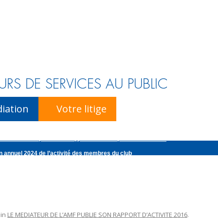
URS DE SERVICES AU PUBLIC
Skip to content
iation
Votre litige
r du Notariat publie son rapport d’activité pour l’année 2025
n annuel 2024 de l’activité des membres du club
édiatrice de la consommation pour la profession d’avocat publie son rapport d’
ur national de l’énergie publie son rapport d’activité pour l’ann�...
r du Notariat publie son rapport d’activité pour l’année 2025
in
LE MEDIATEUR DE L’AMF PUBLIE SON RAPPORT D’ACTIVITE 2016
.