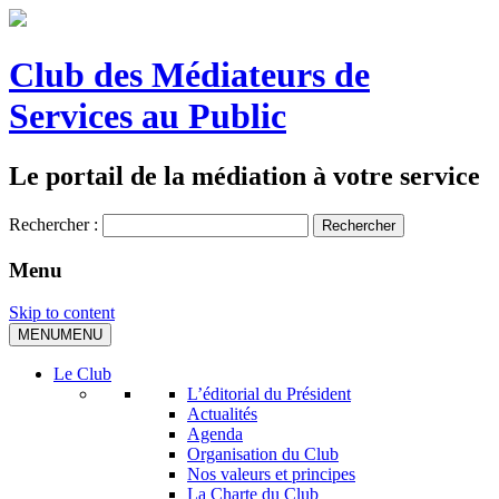
Club des Médiateurs de
Services au Public
Le portail de la médiation à votre service
Rechercher :
Menu
Skip to content
MENU
MENU
Le Club
L’éditorial du Président
Actualités
Agenda
Organisation du Club
Nos valeurs et principes
La Charte du Club