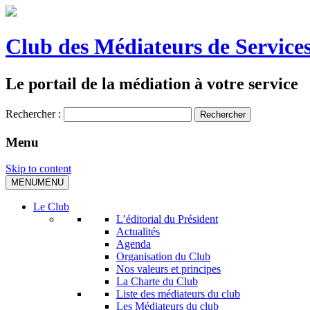
Club des Médiateurs de Services
Le portail de la médiation à votre service
Rechercher :
Menu
Skip to content
MENU
MENU
Le Club
L’éditorial du Président
Actualités
Agenda
Organisation du Club
Nos valeurs et principes
La Charte du Club
Liste des médiateurs du club
Les Médiateurs du club