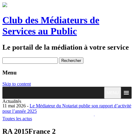
Club des Médiateurs de
Services au Public
Le portail de la médiation à votre service
Rechercher :
Menu
Skip to content
MENU
Actualités
11 mai 2026 -
Le Médiateur du Notariat publie son rapport d’activité
pour l’année 2025
20 octobre 2025 -
Bilan annuel 2024 de l’activité des membres du
Toutes les actus
club
15 octobre 2025 -
La Médiatrice de la consommation pour la
RA 2015France 2