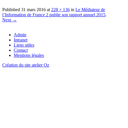
profession d’avocat publie son rapport d’ac...
22 juin 2026 -
Le Médiateur national de l’énergie publie son rapport
Published
31 mars 2016
at
228 × 136
in
Le Médiateur de
d’activité pour l’ann�...
l’Information de France 2 publie son rapport annuel 2015
.
11 mai 2026 -
Le Médiateur du Notariat publie son rapport d’activité
Next →
pour l’année 2025
Admin
Intranet
Liens utiles
Contact
Mentions légales
Création du site atelier Oz