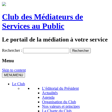
Club des Médiateurs de
Services au Public
Le portail de la médiation à votre service
Rechercher :
Menu
Skip to content
MENU
MENU
Le Club
L’éditorial du Président
Actualités
Agenda
Organisation du Club
Nos valeurs et principes
La Charte du Club