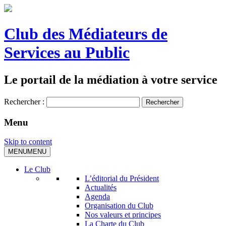
Club des Médiateurs de
Services au Public
Le portail de la médiation à votre service
Rechercher :
Menu
Skip to content
MENU
MENU
Le Club
L’éditorial du Président
Actualités
Agenda
Organisation du Club
Nos valeurs et principes
La Charte du Club