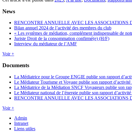
News
RENCONTRE ANNUELLE AVEC LES ASSOCIATIONS
Bilan annuel 2024 de l’activité des membres du club
« Les systèmes de médiation, complément indispensable de not
Juriste Droit de la consommation confirmé(e) (H/F)
Interview du médiateur de l’AMF
Voir +
Documents
La Médiatrice pour le Groupe ENGIE publie son rapport d’acti
Le Médiateur Tourisme et Voyage publie son rapport d’activité
La Médiatrice de la Médiation SNCF Voyageurs publie son rapp
Le Médiateur national de l’énergie publie son rapport d’activit
RENCONTRE ANNUELLE AVEC LES ASSOCIATIONS
Voir +
Admin
Intranet
Liens utiles