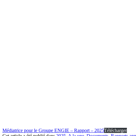
Médiatrice pour le Groupe ENGIE – Rapport – 2025
Télécharger
Cet article a été publié dans
2025
,
A la une
,
Documents
,
Rapports annu