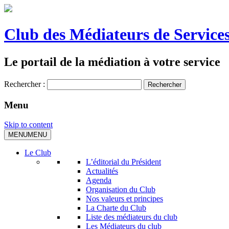
Club des Médiateurs de Services
Le portail de la médiation à votre service
Rechercher :
Menu
Skip to content
MENU
MENU
Le Club
L’éditorial du Président
Actualités
Agenda
Organisation du Club
Nos valeurs et principes
La Charte du Club
Liste des médiateurs du club
Les Médiateurs du club