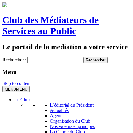
Club des Médiateurs de
Services au Public
Le portail de la médiation à votre service
Rechercher :
Menu
Skip to content
MENU
MENU
Le Club
L’éditorial du Président
Actualités
Agenda
Organisation du Club
Nos valeurs et principes
La Charte du Club