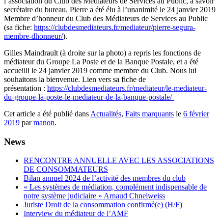
l’association du Club des Médiateurs de Services au Public, à savoir
secrétaire du bureau. Pierre a été élu à l’unanimité le 24 janvier 2019
Membre d’honneur du Club des Médiateurs de Services au Public
(sa fiche:
https://clubdesmediateurs.fr/mediateur/pierre-segura-
membre-dhonneur/
).
Gilles Maindrault (à droite sur la photo) a repris les fonctions de
médiateur du Groupe La Poste et de la Banque Postale, et a été
accueilli le 24 janvier 2019 comme membre du Club. Nous lui
souhaitons la bienvenue. Lien vers sa fiche de
présentation :
https://clubdesmediateurs.fr/mediateur/le-mediateur-
du-groupe-la-poste-le-mediateur-de-la-banque-postale/
Cet article a été publié dans
Actualités
,
Faits marquants
le
6 février
2019
par
manon
.
News
RENCONTRE ANNUELLE AVEC LES ASSOCIATIONS
DE CONSOMMATEURS
Bilan annuel 2024 de l’activité des membres du club
« Les systèmes de médiation, complément indispensable de
notre système judiciaire » Arnaud Chneiweiss
Juriste Droit de la consommation confirmé(e) (H/F)
Interview du médiateur de l’AMF