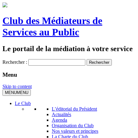
Club des Médiateurs de
Services au Public
Le portail de la médiation à votre service
Rechercher :
Menu
Skip to content
MENU
MENU
Le Club
L’éditorial du Président
Actualités
Agenda
Organisation du Club
Nos valeurs et principes
La Charte du Club