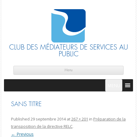
CLUB DES MÉDIATEURS DE SERVICES AU
PUBLIC
Skip
cont
Menu
MENU
SANS TITRE
Published
29 septembre 2014
at
267 × 201
in
Préparation de la
transposition de la directive RELC
.
← Previous