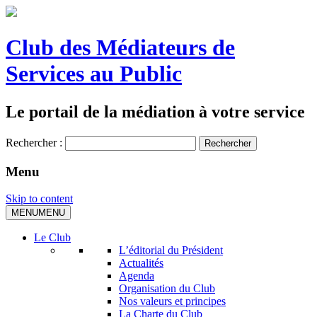
Club des Médiateurs de
Services au Public
Le portail de la médiation à votre service
Rechercher :
Menu
Skip to content
MENU
MENU
Le Club
L’éditorial du Président
Actualités
Agenda
Organisation du Club
Nos valeurs et principes
La Charte du Club