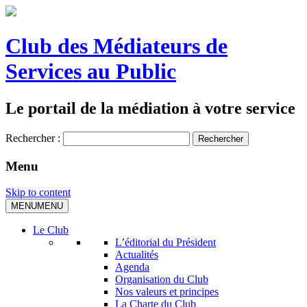
Club des Médiateurs de
Services au Public
Le portail de la médiation à votre service
Rechercher :
Menu
Skip to content
MENU
MENU
Le Club
L’éditorial du Président
Actualités
Agenda
Organisation du Club
Nos valeurs et principes
La Charte du Club