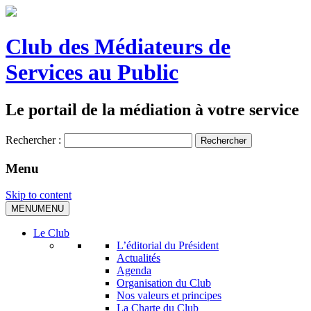
Club des Médiateurs de
Services au Public
Le portail de la médiation à votre service
Rechercher :
Menu
Skip to content
MENU
MENU
Le Club
L’éditorial du Président
Actualités
Agenda
Organisation du Club
Nos valeurs et principes
La Charte du Club