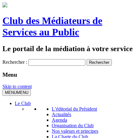
Club des Médiateurs de
Services au Public
Le portail de la médiation à votre service
Rechercher :
Menu
Skip to content
MENU
MENU
Le Club
L’éditorial du Président
Actualités
Agenda
Organisation du Club
Nos valeurs et principes
La Charte du Club