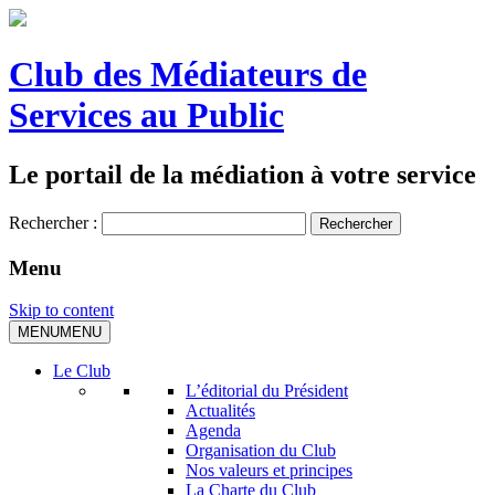
Club des Médiateurs de
Services au Public
Le portail de la médiation à votre service
Rechercher :
Menu
Skip to content
MENU
MENU
Le Club
L’éditorial du Président
Actualités
Agenda
Organisation du Club
Nos valeurs et principes
La Charte du Club