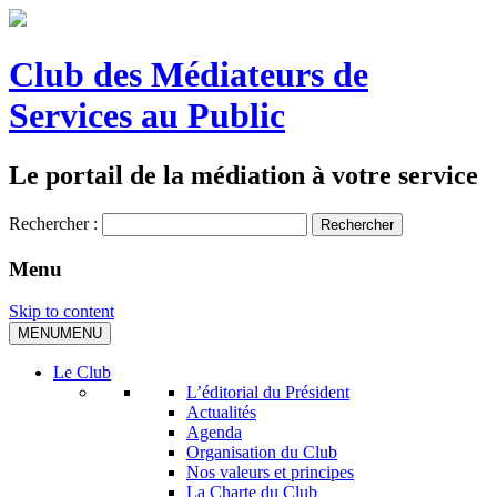
Club des Médiateurs de
Services au Public
Le portail de la médiation à votre service
Rechercher :
Menu
Skip to content
MENU
MENU
Le Club
L’éditorial du Président
Actualités
Agenda
Organisation du Club
Nos valeurs et principes
La Charte du Club