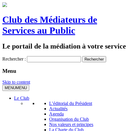
Club des Médiateurs de
Services au Public
Le portail de la médiation à votre service
Rechercher :
Menu
Skip to content
MENU
MENU
Le Club
L’éditorial du Président
Actualités
Agenda
Organisation du Club
Nos valeurs et principes
La Charte du Club