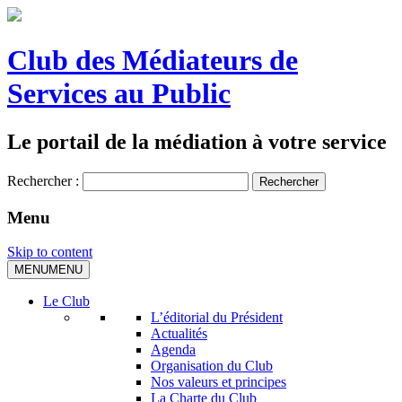
Club des Médiateurs de
Services au Public
Le portail de la médiation à votre service
Rechercher :
Menu
Skip to content
MENU
MENU
Le Club
L’éditorial du Président
Actualités
Agenda
Organisation du Club
Nos valeurs et principes
La Charte du Club