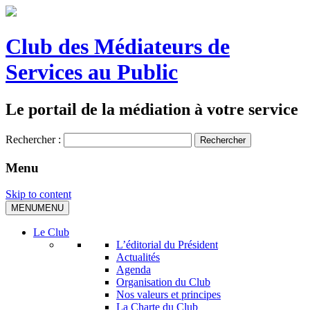
Club des Médiateurs de
Services au Public
Le portail de la médiation à votre service
Rechercher :
Menu
Skip to content
MENU
MENU
Le Club
L’éditorial du Président
Actualités
Agenda
Organisation du Club
Nos valeurs et principes
La Charte du Club