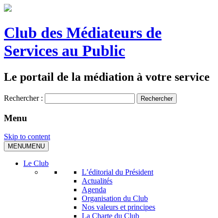
Club des Médiateurs de
Services au Public
Le portail de la médiation à votre service
Rechercher :
Menu
Skip to content
MENU
MENU
Le Club
L’éditorial du Président
Actualités
Agenda
Organisation du Club
Nos valeurs et principes
La Charte du Club