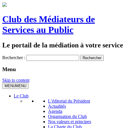
Club des Médiateurs de
Services au Public
Le portail de la médiation à votre service
Rechercher :
Menu
Skip to content
MENU
MENU
Le Club
L’éditorial du Président
Actualités
Agenda
Organisation du Club
Nos valeurs et principes
La Charte du Club