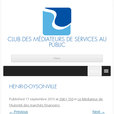
CLUB DES MÉDIATEURS DE SERVICES AU
PUBLIC
Skip
cont
Menu
MENU
HENRI-D-OYSONVILLE
Published
17 septembre 2013
at
268 × 150
in
Le Médiateur de
l’Autorité des marchés financiers
.
← Previous
Next →