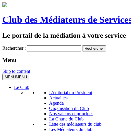
Club des Médiateurs de Services
Le portail de la médiation à votre service
Rechercher :
Menu
Skip to content
MENU
MENU
Le Club
L’éditorial du Président
Actualités
Agenda
Organisation du Club
Nos valeurs et principes
La Charte du Club
Liste des médiateurs du club
Les Médiateurs du club