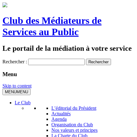
Club des Médiateurs de
Services au Public
Le portail de la médiation à votre service
Rechercher :
Menu
Skip to content
MENU
MENU
Le Club
L’éditorial du Président
Actualités
Agenda
Organisation du Club
Nos valeurs et principes
La Charte du Club