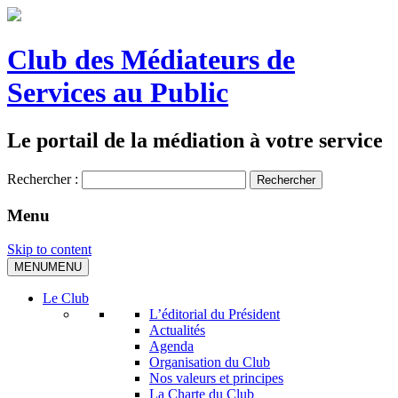
Club des Médiateurs de
Services au Public
Le portail de la médiation à votre service
Rechercher :
Menu
Skip to content
MENU
MENU
Le Club
L’éditorial du Président
Actualités
Agenda
Organisation du Club
Nos valeurs et principes
La Charte du Club